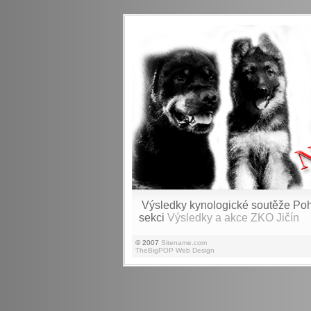
Výsledky kynologické soutěže Pohá
sekci
Výsledky a akce ZKO Jičín
© 2007
Sitename.com
TheBigPOP Web Design