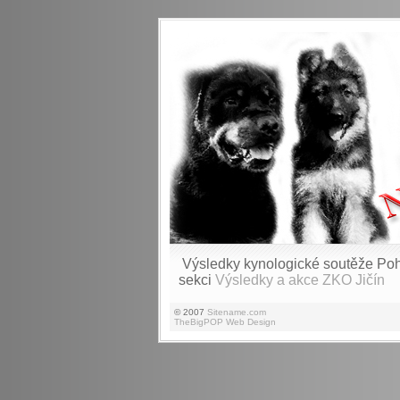
Výsledky kynologické soutěže Pohá
sekci
Výsledky a akce ZKO Jičín
© 2007
Sitename.com
TheBigPOP Web Design