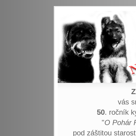
Z
vás s
50
. ročník 
"
O Pohár 
pod záštitou staro