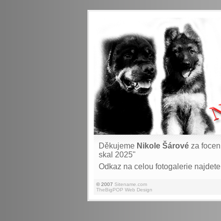
Děkujeme
Nikole Šárové
za focen
skal 2025"
Odkaz na celou fotogalerie najdet
© 2007
Sitename.com
TheBigPOP Web Design