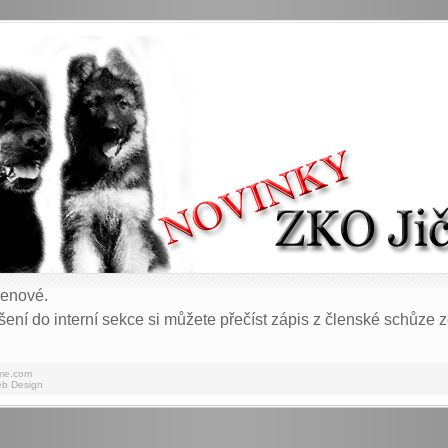
lenové.
šení do interní sekce si můžete přečíst zápis z členské schůze 
me.com
b Design