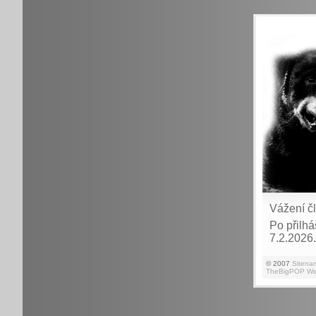
Vážení č
Po přilhá
7.2.2026.
© 2007
Sitena
TheBigPOP We